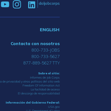
doljobcorps
ENGLISH
Contacta con nosotros
800-733-JOBS
800-733-5627
877-889-5627 TTY
Sobre el sitio:
Informes de Job Corps
ca de privacidad y otras políticas del sitio web
Freedom Of Information Act
La facilidad de acceso
El descargo de responsabilidad
Información del Gobierno Federal:
USA.gov
U.S. Department of Labor