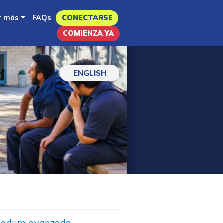
r más
FAQs
CONECTARSE
COMIENZA YA
ENGLISH
dadura avanzada