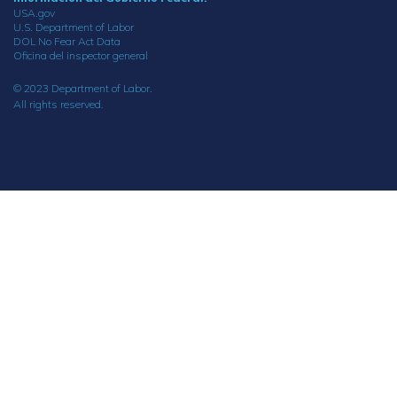
USA.gov
U.S. Department of Labor
DOL No Fear Act Data
Oficina del inspector general
© 2023 Department of Labor.
All rights reserved.