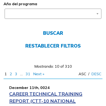
FAQs
Año del programa
English
BUSCAR
CONECTARSE
RESTABLECER FILTROS
COMIENZA YA
Mostrando: 10 of 310
1
2
3
…
31
Next »
ASC
/
DESC
December 11th, 0024
CAREER TECHNICAL TRAINING
REPORT (CTT-10 NATIONAL