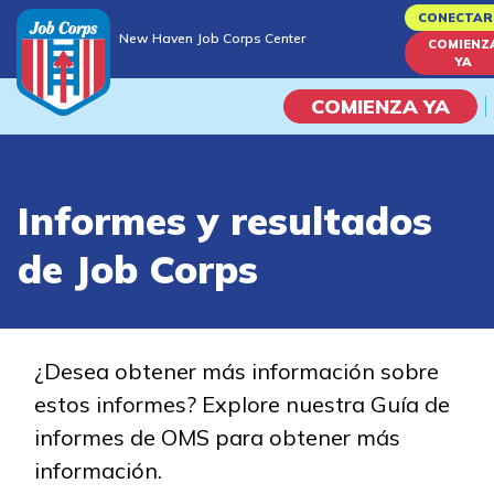
Skip
CONECTAR
New Haven Job Corps Center
to
COMIENZ
New Haven Job Corps Center
YA
main
content
COMIENZA YA
Programas
Informes y resultados
Vida En El Campus Universita
de Job Corps
Habilidades académicas
Viaje de la carrera
¿Desea obtener más información sobre
estos informes? Explore nuestra Guía de
Estudiar
informes de OMS para obtener más
información.
Programas de Entrenamient